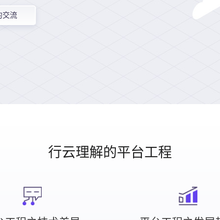
的交流
行云理解的平台工程