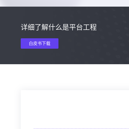
详细了解什么是平台工程
白皮书下载