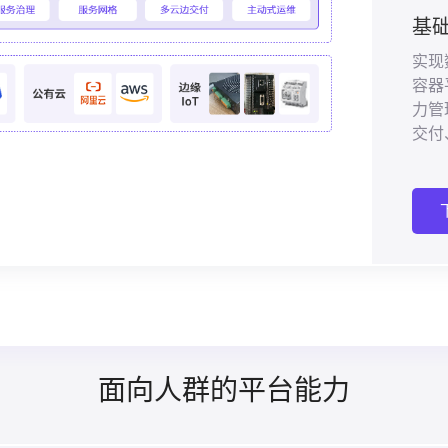
基
实现
容器
力管
交付
面向人群的平台能力