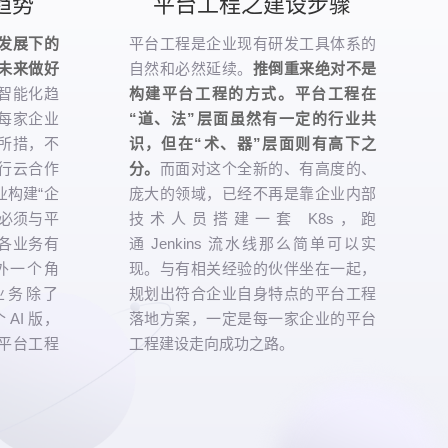
趋势
平台工程之建设步骤
发展下的
平台工程是企业现有研发工具体系的
未来做好
自然和必然延续。
推倒重来绝对不是
智能化趋
构建平台工程的方式。平台工程在
每家企业
“道、法”层面虽然有一定的行业共
所措，不
识，但在“术、器”层面则有高下之
行云合作
分。
而面对这个全新的、有高度的、
业构建“企
庞大的领域，已经不再是靠企业内部
体必须与平
技术人员搭建一套 K8s，跑
各业务有
通 Jenkins 流水线那么简单可以实
外一个角
现。与有相关经验的伙伴坐在一起，
业务除了
规划出符合企业自身特点的平台工程
 AI 版，
落地方案，一定是每一家企业的平台
平台工程
工程建设走向成功之路。