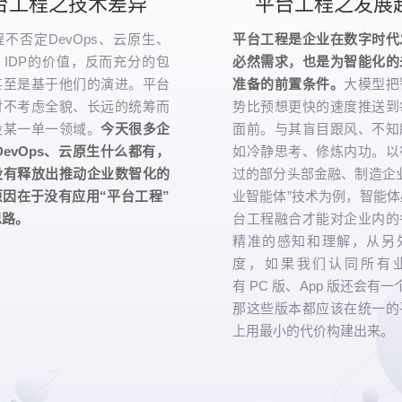
台工程之技术差异
平台工程之发展
不否定DevOps、云原生、
平台工程是企业在数字时代
IDP的价值，反而充分的包
必然需求，也是为智能化的
甚至是基于他们的演进。平台
准备的前置条件。
大模型把
对不考虑全貌、长远的统筹而
势比预想更快的速度推送到
设某一单一领域。
今天很多企
面前。与其盲目跟风、不知
DevOps、云原生什么都有，
如冷静思考、修炼内功。以
没有释放出推动企业数智化的
过的部分头部金融、制造企
因在于没有应用“平台工程”
业智能体”技术为例，智能
思路。
台工程融合才能对企业内的
精准的感知和理解，从另
度，如果我们认同所有
有 PC 版、App 版还会有一个
那这些版本都应该在统一的
上用最小的代价构建出来。