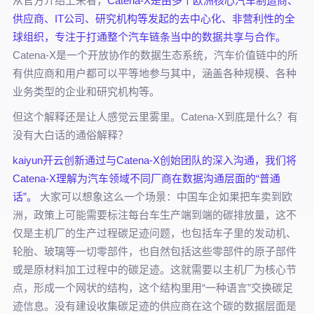
从官方介绍上来看，
Catena-X是由多个欧洲核心汽车制造商、
供应商、IT公司、研究机构等发起的去中心化、非营利性的全
球组织，专注于打通整个汽车链条当中的数据共享与合作。
Catena-X是一个开放协作的数据生态系统，汽车价值链中的所
有供应商和用户都可以平等地参与其中，涵盖各种规模、各种
业务类型的企业和研究机构等。
但这个解释还是让人感觉云里雾里。Catena-X到底是什么？有
没有大白话的通俗解释？
kaiyun开云创新通过与Catena-X创始团队的深入沟通，我们将
Catena-X理解为汽车领域不同厂商在数据沟通层面的“普通
话”。
大家可以想象这么一个场景：中国车企如果把车卖到欧
洲，政策上可能需要标注每台车生产端到端的碳排放量，这不
仅是主机厂的生产过程碳足迹问题，也包括车子里的发动机、
轮胎、玻璃等一切零部件，也自然包括这些零部件的原子部件
或是原材料加工过程中的碳足迹。这就需要以主机厂为核心节
点，形成一个网状的结构，这个结构里用“一种语言”交换碳足
迹信息。没有建设收集碳足迹的供应商在这个碳的数据层面是