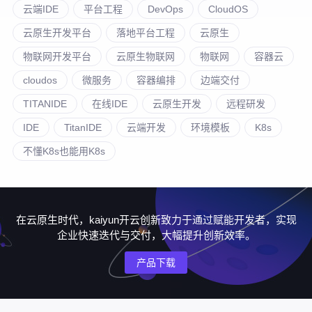
云端IDE
平台工程
DevOps
CloudOS
云原生开发平台
落地平台工程
云原生
物联网开发平台
云原生物联网
物联网
容器云
cloudos
微服务
容器编排
边端交付
TITANIDE
在线IDE
云原生开发
远程研发
IDE
TitanIDE
云端开发
环境模板
K8s
不懂K8s也能用K8s
在云原生时代，kaiyun开云创新致力于通过赋能开发者，实现
企业快速迭代与交付，大幅提升创新效率。
产品下载