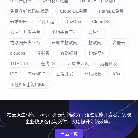
企业智能体
数智化AI底座
TitanIDE（社区版）
免费在线代码编辑器
CloudIDE免费
TitanIDE免费
云端IDE
平台工程
DevOps
CloudOS
云原生开发平台
落地平台工程
云原生
物联网开发平台
云原生物联网
物联网
容器云
cloudos
微服务
容器编排
边端交付
TITANIDE
在线IDE
云原生开发
远程研发
IDE
TitanIDE
云端开发
环境模板
K8s
不懂K8s也能用K8s
在云原生时代，kaiyun开云创新致力于通过赋能开发者，实现
企业快速迭代与交付，大幅提升创新效率。
产品下载