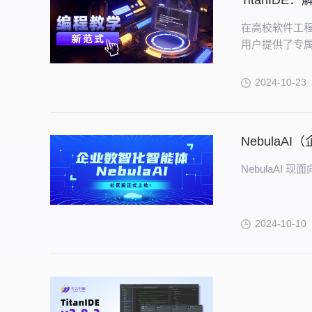
TitanID
在高校软件工程
用户提供了专
具。
2024-10-23
Nebula
NebulaA
2024-10-10