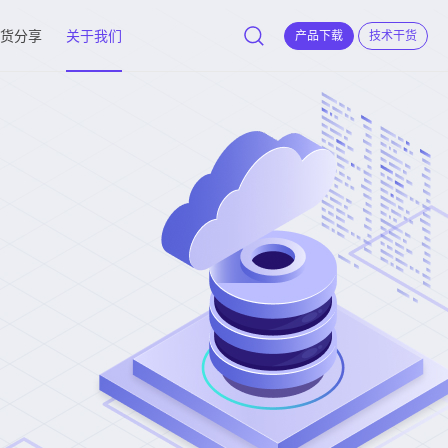
货分享
关于我们
产品下载
技术干货