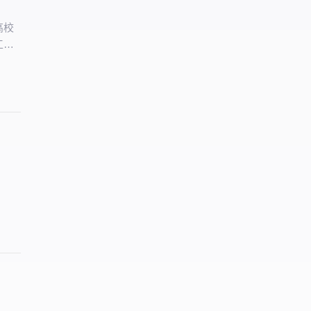
高校
工
！