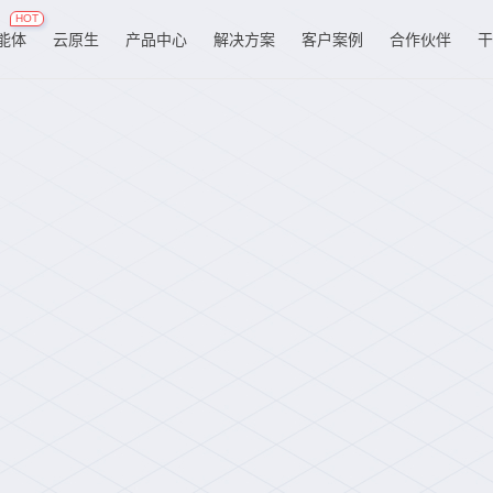
HOT
能体
云原生
产品中心
解决方案
客户案例
合作伙伴
干