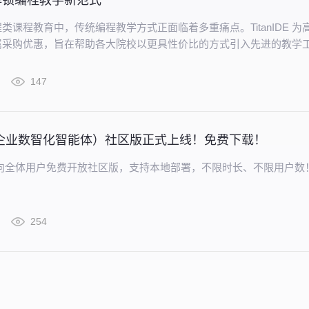
E：解锁编程教学新范式
类课程教育中，传统编程教学方式正面临着多重痛点。TitanIDE 为
属采购优惠，旨在帮助各大院校以更具性价比的方式引入先进的教学
147
AI（企业数智化智能体）社区版正式上线！免费下载！
I 现面向全体用户免费开放社区版，支持本地部署，不限时长、不限用户数
254