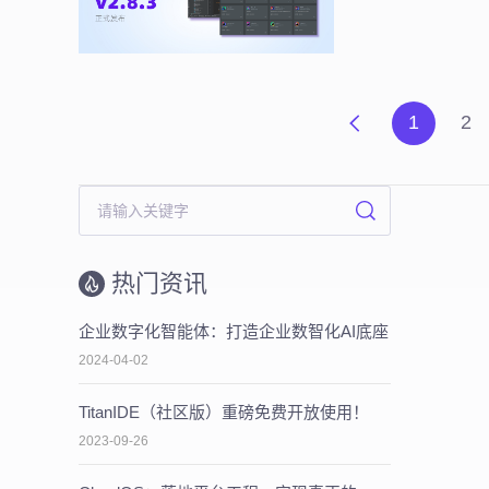
1
2
热门资讯
企业数字化智能体：打造企业数智化AI底座
2024-04-02
TitanIDE（社区版）重磅免费开放使用！
2023-09-26