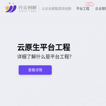
HOT
平台工程
企业智
让企业都能高效创新
云原生平台工程
详细了解什么是平台工程？
查看详情