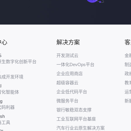
中心
解决方案
客
S
开发测试云
金
原生数字化创新平台
一体化DevOps平台
制
E
企业应用商店
政
集成开发环境
超级容器云
教
I
企业低代码平台
运
智化智能体
微服务平台
新
ug
代码利器
银行敏稳双态支撑
esh
工业互联网平台基座
格工具
汽车行业云原生解决方案