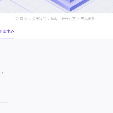
首页
关于我们
kaiyun开云动态
产品更新
新闻中心
图，