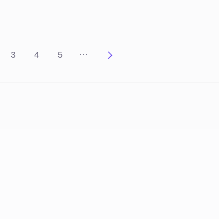
3
4
5
···