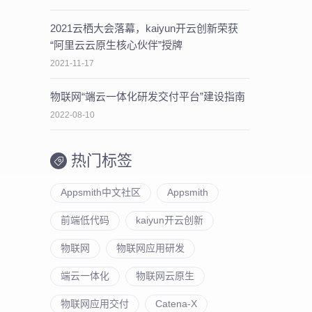
2021云栖大会落幕，kaiyun开云创新荣获
“阿里云云原生核心伙伴”授牌
2021-11-17
物联网“端云一体化研发交付平台”建设指南
2022-08-10
热门标签
Appsmith中文社区
Appsmith
前端低代码
kaiyun开云创新
物联网
物联网应用研发
端云一体化
物联网云原生
物联网应用交付
Catena-X