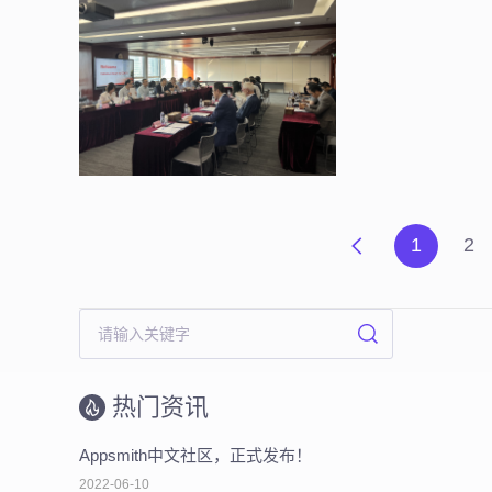
1
2
热门资讯
Appsmith中文社区，正式发布！
2022-06-10