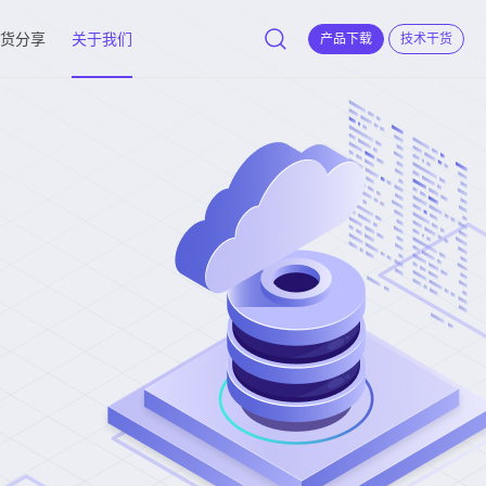
货分享
关于我们
产品下载
技术干货