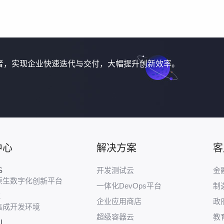
发者，实现企业快速迭代与交付，大幅提升创新效率。
中心
解决方案
客
S
开发测试云
金
原生数字化创新平台
一体化DevOps平台
制
E
企业应用商店
政
集成开发环境
超级容器云
教
I