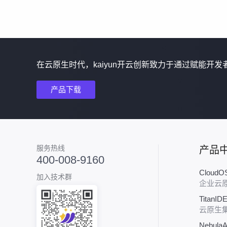
在云原生时代，kaiyun开云创新致力于通过赋能开
产品下载
服务热线
产品
400-008-9160
CloudO
加入技术群
企业云
TitanID
云原生
NebulaA